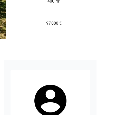
400 m²
97 000 €